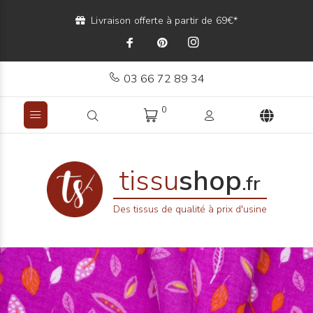
Livraison offerte à partir de 69€*
03 66 72 89 34
0
tissu
shop
.fr
Des tissus de qualité à prix d'usine