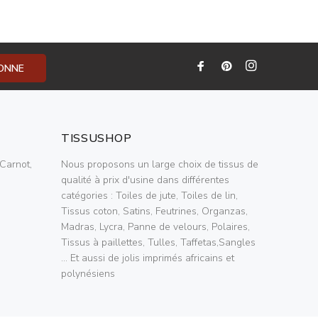
BONNE
TISSUSHOP
Carnot,
Nous proposons un large choix de tissus de
qualité à prix d'usine dans différentes
catégories : Toiles de jute, Toiles de lin,
Tissus coton, Satins, Feutrines, Organzas,
Madras, Lycra, Panne de velours, Polaires,
Tissus à paillettes, Tulles, Taffetas,Sangles
... Et aussi de jolis imprimés africains et
polynésiens