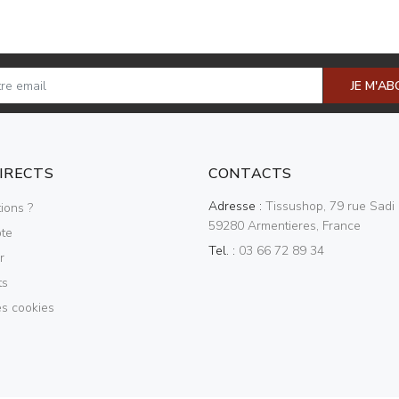
JE M'A
DIRECTS
CONTACTS
Adresse :
Tissushop, 79 rue Sadi 
ions ?
59280 Armentieres, France
te
Tel. :
03 66 72 89 34
r
ts
es cookies