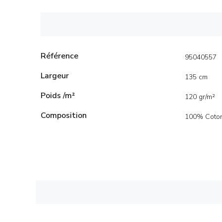
Référence
95040557
Largeur
135 cm
Poids /m²
120 gr/m²
Composition
100% Coto