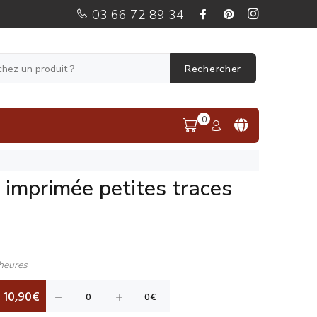
03 66 72 89 34
Rechercher
0
imprimée petites traces
heures
10,90€