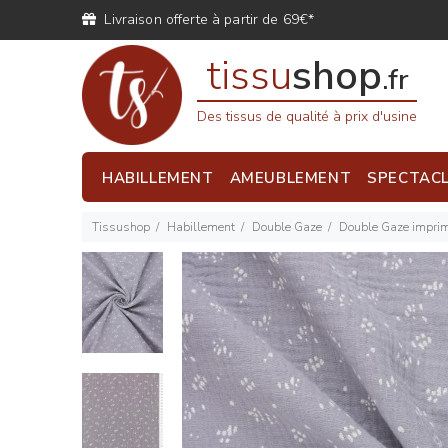
Livraison offerte à partir de 69€*
tissu
shop
.fr
Des tissus de qualité à prix d'usine
HABILLEMENT
AMEUBLEMENT
SPECTAC
Tissushop
Habillement
Double Gaze
Double Gaze imprimé