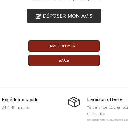
DÉPOSER MON AVIS
AMEUBLEMENT
SACS
Livraison offerte
Expédition rapide
*à partir de 69€ en poi
24 à 48 heures
en France
hors suppléments rouleaux et zones d'acc