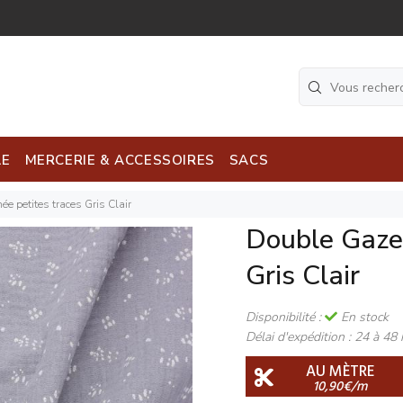
LE
MERCERIE & ACCESSOIRES
SACS
e petites traces Gris Clair
Double Gaze 
Gris Clair
Disponibilité :
En stock
Délai d'expédition :
24 à 48 
AU MÈTRE
10,90€/m