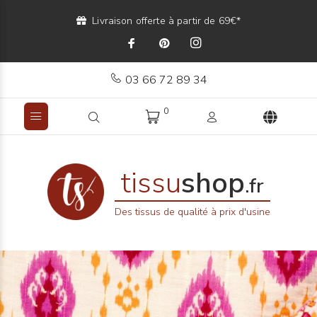
Livraison offerte à partir de 69€*
03 66 72 89 34
0
tissu
shop
.fr
Des tissus de qualité à prix d'usine