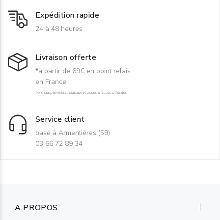
Expédition rapide
24 à 48 heures
Livraison offerte
*à partir de 69€ en point relais
en France
hors suppléments rouleaux et zones d'accès difficiles
Service client
basé à Armentières (59)
03 66 72 89 34
A PROPOS