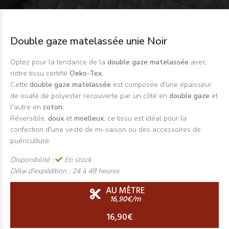
Double gaze matelassée unie Noir
Optez pour la tendance de la
double gaze matelassée
avec
notre tissu certifié
Oeko-Tex.
Cette
double gaze matelassée
est composée d'une épaisseur
de ouate de polyester recouverte par un côté en
double gaze
et
l'autre en
coton
.
Réversible,
doux
et
moelleux
, ce tissu est idéal pour la
confection d'une veste de mi-saison ou des accessoires de
puériculture.
Disponibilité :
En stock
Délai d'expédition :
24 à 48 heures
AU MÈTRE
16,90€/m
16,90€