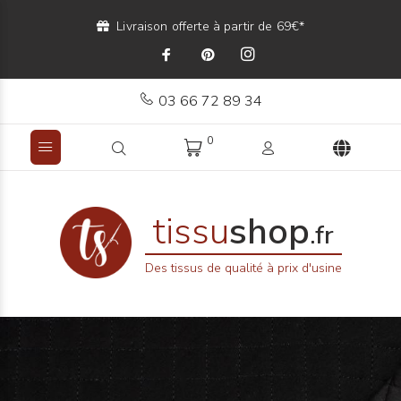
Livraison offerte à partir de 69€*
03 66 72 89 34
0
tissu
shop
.fr
Des tissus de qualité à prix d'usine