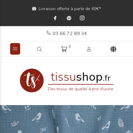
Livraison offerte à partir de 69€*
03 66 72 89 34
0
tissu
shop
.fr
Des tissus de qualité à prix d'usine