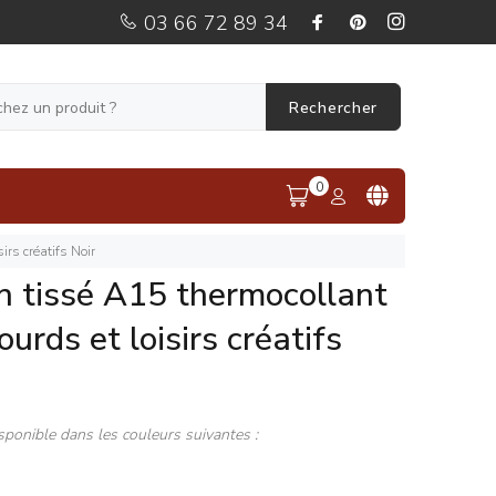
03 66 72 89 34
Rechercher
0
irs créatifs Noir
n tissé A15 thermocollant
ourds et loisirs créatifs
sponible dans les couleurs suivantes :