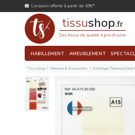
Livraison offerte à partir de 69€*
tissu
shop
.fr
Des tissus de qualité à prix d'usine
HABILLEMENT
AMEUBLEMENT
SPECTAC
Tissushop
Mercerie & Accessoires
Entoilage-Thermocollant 