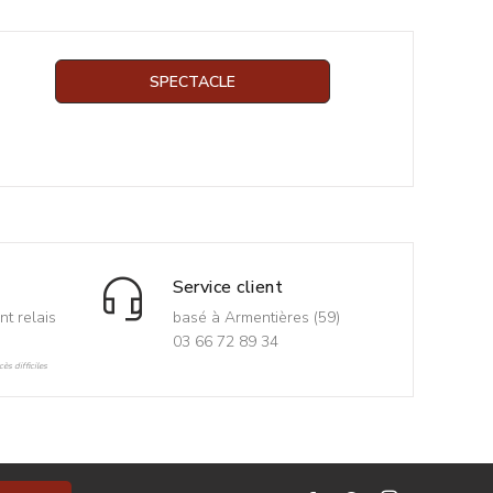
SPECTACLE
Service client
nt relais
basé à Armentières (59)
03 66 72 89 34
ès difficiles