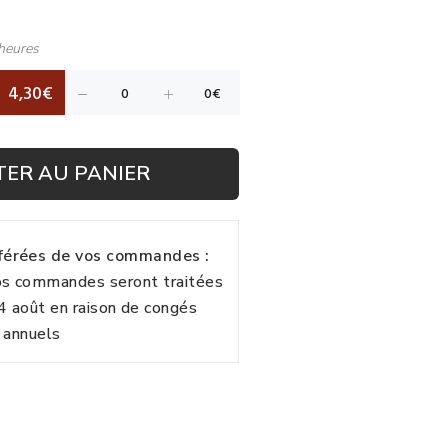
heures
4,30€
TER AU PANIER
fférées de vos commandes :
vos commandes seront traitées
24 août en raison de congés
annuels