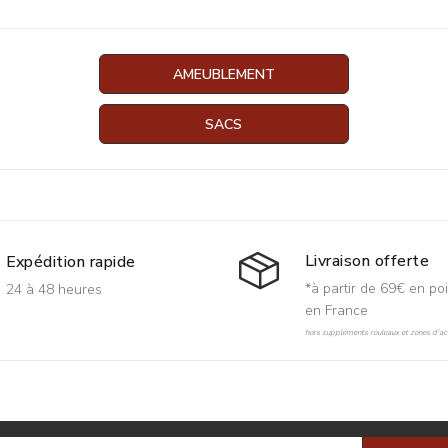
AMEUBLEMENT
SACS
Livraison offerte
Expédition rapide
*à partir de 69€ en poi
24 à 48 heures
en France
hors suppléments rouleaux et zones d'acc