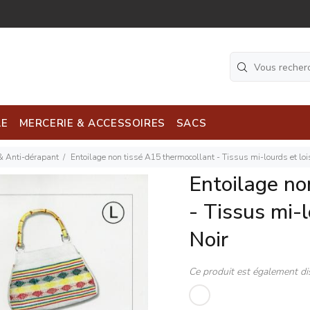
LE
MERCERIE & ACCESSOIRES
SACS
& Anti-dérapant
Entoilage non tissé A15 thermocollant - Tissus mi-lourds et lois
Entoilage no
- Tissus mi-l
Noir
Ce produit est également di