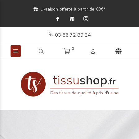
Livraison offerte à partir de 69€*
03 66 72 89 34
0
tissu
shop
.fr
Des tissus de qualité à prix d'usine