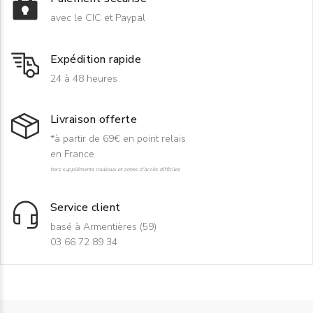
avec le CIC et Paypal
Expédition rapide
24 à 48 heures
Livraison offerte
*à partir de 69€ en point relais
en France
hors suppléments rouleaux et zones d'accès difficiles
Service client
basé à Armentières (59)
03 66 72 89 34