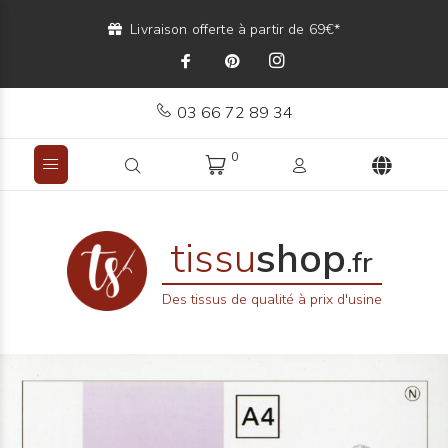
Livraison offerte à partir de 69€*
03 66 72 89 34
0
tissu
shop
.fr
Des tissus de qualité à prix d'usine