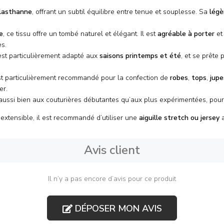
lasthanne
, offrant un subtil équilibre entre tenue et souplesse. Sa
légè
e
, ce tissu offre un tombé naturel et élégant. Il est
agréable à porter
et
s.
 est particulièrement adapté aux
saisons printemps et été
, et se prête
est particulièrement recommandé pour la confection de
robes
,
tops
,
jupe
er.
aussi bien aux couturières débutantes qu’aux plus expérimentées, pour
extensible, il est recommandé d’utiliser une
aiguille stretch ou jersey
a
Avis client
Il n’y a pas encore d’avis pour ce produit
DÉPOSER MON AVIS