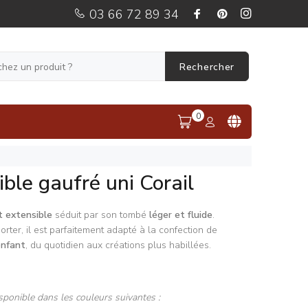
03 66 72 89 34
Rechercher
0
ble gaufré uni Corail
t extensible
séduit par son tombé
léger et fluide
.
rter, il est parfaitement adapté à la confection de
enfant
, du quotidien aux créations plus habillées.
sponible dans les couleurs suivantes :