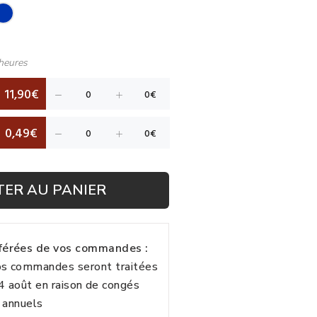
heures
11,90€
0,49€
TER AU PANIER
fférées de vos commandes :
vos commandes seront traitées
24 août en raison de congés
annuels