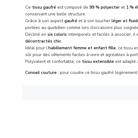
Ce
tissu gaufré
est composé de
99 % polyester
et
1 % é
conservant une belle structure.
Grâce à son aspect
gaufré
et à son toucher
léger et fluid
portées au quotidien comme lors d’occasions plus soignée
Décliné en
six coloris
intemporels et faciles à associer, il
décontractés chic
.
Idéal pour l’
habillement femme et enfant fille
, ce tissu 
sûr pour des vêtements faciles à vivre et agréables à port
Polyvalent et confortable, ce
tissu extensible
est adapté 
Conseil couture :
pour coudre ce tissu gaufré légèrement 