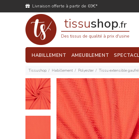
Livraison offerte à partir de 69€*
tissu
shop
.fr
Des tissus de qualité à prix d'usine
HABILLEMENT
AMEUBLEMENT
SPECTAC
Tissushop
Habillement
Polyester
Tissu extensible gaufré