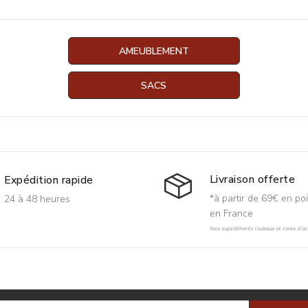
AMEUBLEMENT
SACS
Livraison offerte
Expédition rapide
*à partir de 69€ en poi
24 à 48 heures
en France
hors suppléments rouleaux et zones d'acc