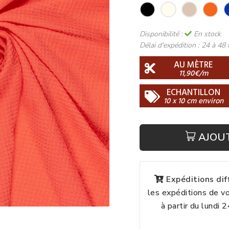
Disponibilité :
En stock
Délai d'expédition :
24 à 48 
AU MÈTRE
11,90€/m
ECHANTILLON
10 x 10 cm environ
AJOU
Expéditions di
les expéditions de 
à partir du lundi 