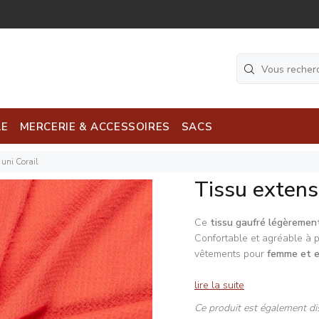
LE
MERCERIE & ACCESSOIRES
SACS
 uni Corail
Tissu extensi
Ce
tissu gaufré légèremen
Confortable et agréable à po
vêtements pour
femme et 
lire la suite
Ce produit est également di