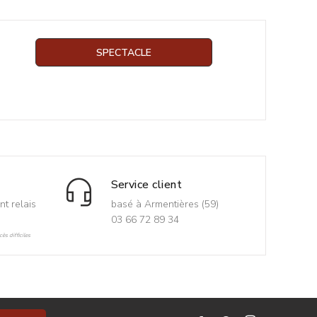
SPECTACLE
Service client
nt relais
basé à Armentières (59)
03 66 72 89 34
ès difficiles