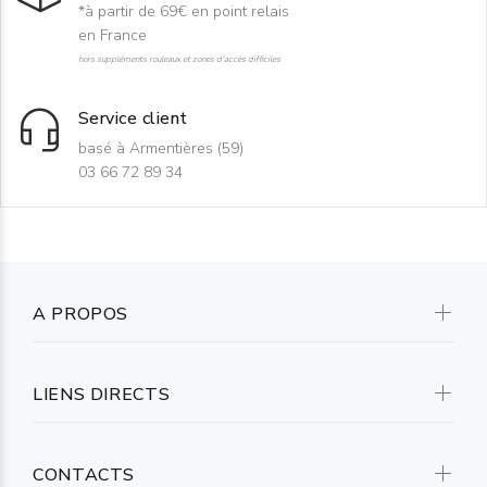
*à partir de 69€ en point relais
en France
hors suppléments rouleaux et zones d'accès difficiles
Service client
basé à Armentières (59)
03 66 72 89 34
A PROPOS
LIENS DIRECTS
CONTACTS