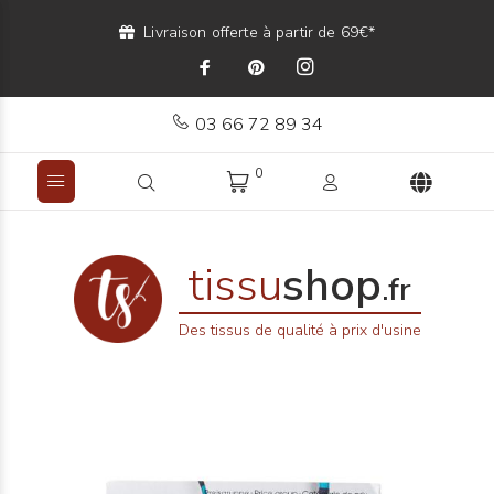
Livraison offerte à partir de 69€*
03 66 72 89 34
0
tissu
shop
.fr
Des tissus de qualité à prix d'usine