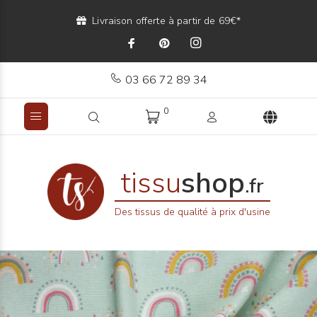
Livraison offerte à partir de 69€*
03 66 72 89 34
0
tissu
shop
.fr
Des tissus de qualité à prix d'usine