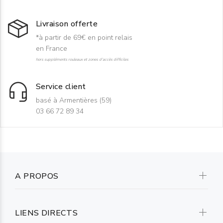
Livraison offerte
*à partir de 69€ en point relais
en France
hors suppléments rouleaux et zones d'accès difficiles
Service client
basé à Armentières (59)
03 66 72 89 34
A PROPOS
LIENS DIRECTS