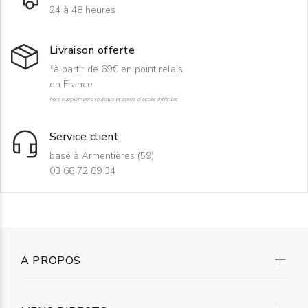
24 à 48 heures
Livraison offerte
*à partir de 69€ en point relais
en France
hors suppléments rouleaux et zones d'accès difficiles
Service client
basé à Armentières (59)
03 66 72 89 34
A PROPOS