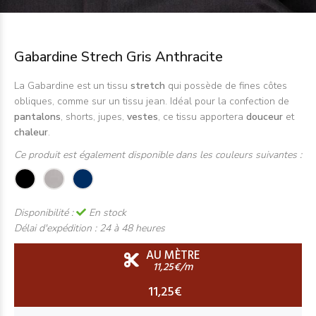
Gabardine Strech Gris Anthracite
La Gabardine est un tissu
stretch
qui possède de fines côtes
obliques, comme sur un tissu jean. Idéal pour la confection de
pantalons
, shorts, jupes,
vestes
, ce tissu apportera
douceur
et
chaleur
.
Ce produit est également disponible dans les couleurs suivantes :
Disponibilité :
En stock
Délai d'expédition :
24 à 48 heures
AU MÈTRE
11,25€/m
11,25€