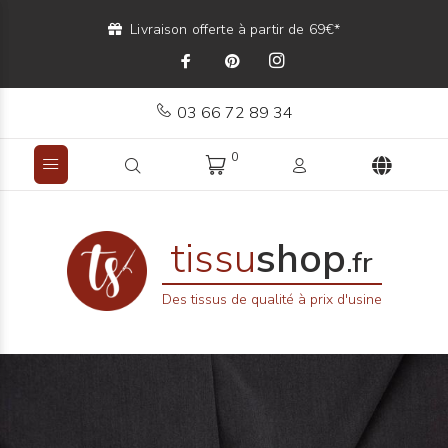
Livraison offerte à partir de 69€*
03 66 72 89 34
0
tissu
shop
.fr
Des tissus de qualité à prix d'usine