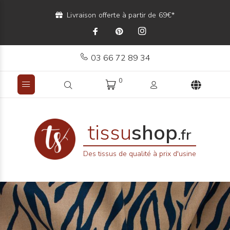
Livraison offerte à partir de 69€*
03 66 72 89 34
0
tissu
shop
.fr
Des tissus de qualité à prix d'usine