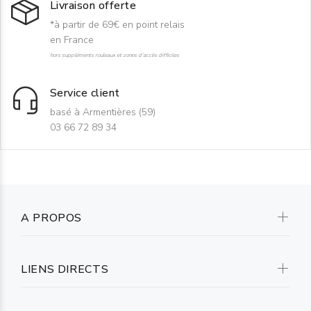
Livraison offerte
*à partir de 69€ en point relais
en France
hors suppléments rouleaux et zones d'accès difficiles
Service client
basé à Armentières (59)
03 66 72 89 34
A PROPOS
LIENS DIRECTS