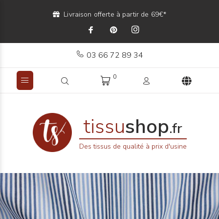
Livraison offerte à partir de 69€*
03 66 72 89 34
0
tissu
shop
.fr
Des tissus de qualité à prix d'usine