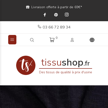
Livraison offerte à partir de 69€*
03 66 72 89 34
0
tissu
shop
.fr
Des tissus de qualité à prix d'usine