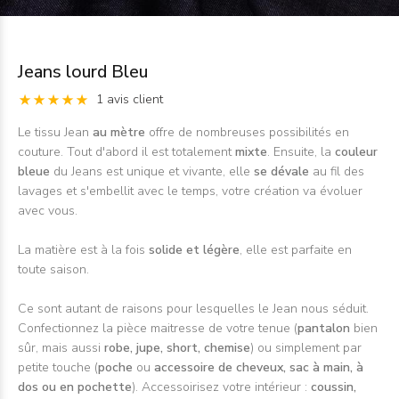
Jeans lourd Bleu
1 avis client
Le tissu Jean
au mètre
offre de nombreuses possibilités en
couture. Tout d'abord il est totalement
mixte
. Ensuite, la
couleur
bleue
du Jeans est unique et vivante, elle
se
dévale
au fil des
lavages et s'embellit avec le temps, votre création va évoluer
avec vous.
La matière est à la fois
solide et légère
, elle est parfaite en
toute saison.
Ce sont autant de raisons pour lesquelles le Jean nous séduit.
Confectionnez la pièce maitresse de votre tenue (
pantalon
bien
sûr, mais aussi
robe, jupe, short, chemise
) ou simplement par
petite touche (
poche
ou
accessoire de cheveux, sac à main, à
dos ou en pochette
). Accessoirisez votre intérieur :
coussin,