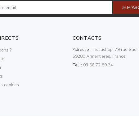
JE M'A
DIRECTS
CONTACTS
Adresse :
Tissushop, 79 rue Sadi 
ions ?
59280 Armentieres, France
te
Tel. :
03 66 72 89 34
r
ts
es cookies