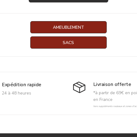
AMEUBLEMENT
SACS
Livraison offerte
Expédition rapide
*à partir de 69€ en poi
24 à 48 heures
en France
hors suppléments rouleaux et zones d'acc