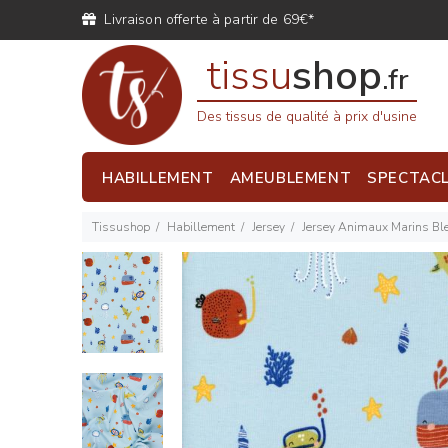
Livraison offerte à partir de 69€*
tissu
shop
.fr
Des tissus de qualité à prix d'usine
HABILLEMENT
AMEUBLEMENT
SPECTAC
Tissushop
Habillement
Jersey
Jersey Animaux Marins Bl