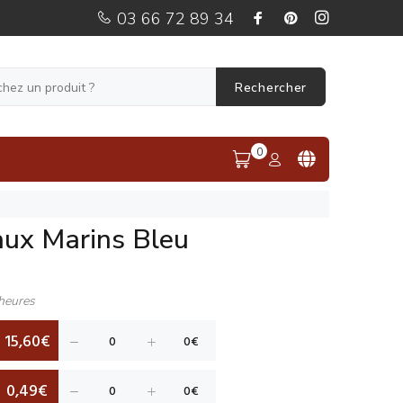
03 66 72 89 34
Rechercher
0
aux Marins Bleu
heures
15,60€
0,49€