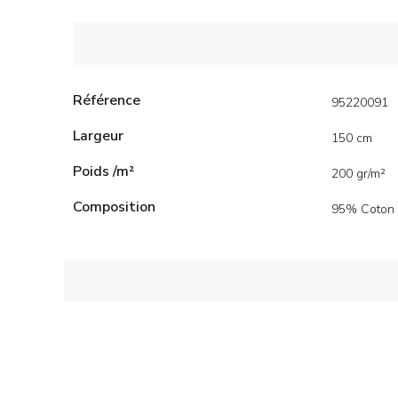
Référence
95220091
Largeur
150 cm
Poids /m²
200 gr/m²
Composition
95% Coton 