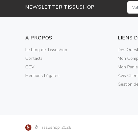
NEWSLETTER TISSUSHOP
A PROPOS
LIENS 
Le blog de Tissushop
Des Quest
Contacts
Mon Comp
CGV
Mon Panie
Mentions Légales
Avis Clien
Gestion d
© Tissushop 2026