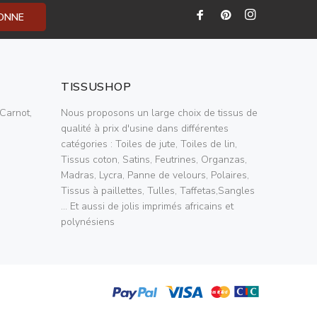
BONNE
TISSUSHOP
Carnot,
Nous proposons un large choix de tissus de
qualité à prix d'usine dans différentes
catégories : Toiles de jute, Toiles de lin,
Tissus coton, Satins, Feutrines, Organzas,
Madras, Lycra, Panne de velours, Polaires,
Tissus à paillettes, Tulles, Taffetas,Sangles
... Et aussi de jolis imprimés africains et
polynésiens