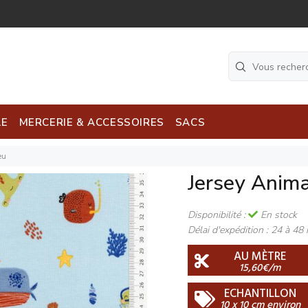
LE
MERCERIE & ACCESSOIRES
SACS
eu
Jersey Anim
Disponibilité :
En stock
Délai d'expédition :
24 à 48 
AU MÈTRE
15,60€/m
ECHANTILLON
10 x 10 cm environ