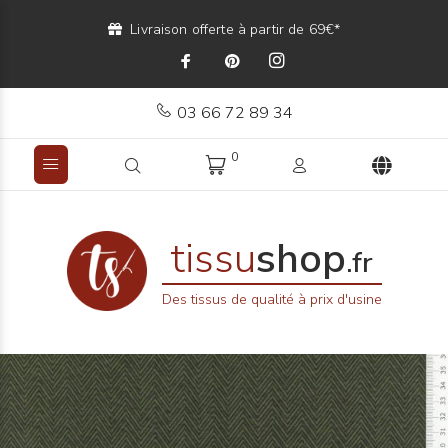
Livraison offerte à partir de 69€*
03 66 72 89 34
0
tissu
shop
.fr
Des tissus de qualité à prix d'usine