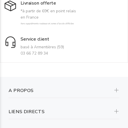
Livraison offerte
*à partir de 69€ en point relais
en France
hors suppléments rouleaux et zones d'accès difficiles
Service client
basé à Armentières (59)
03 66 72 89 34
A PROPOS
LIENS DIRECTS