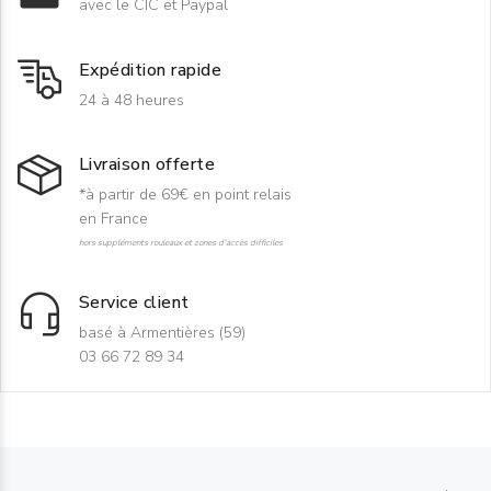
avec le CIC et Paypal
Expédition rapide
24 à 48 heures
Livraison offerte
*à partir de 69€ en point relais
en France
hors suppléments rouleaux et zones d'accès difficiles
Service client
basé à Armentières (59)
03 66 72 89 34