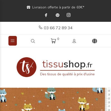
Livraison offerte à partir de 69€*
03 66 72 89 34
0
tissu
shop
.fr
Des tissus de qualité à prix d'usine