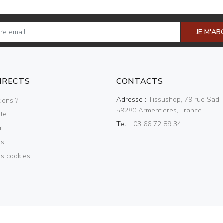
JE M'A
DIRECTS
CONTACTS
Adresse :
Tissushop, 79 rue Sadi 
ions ?
59280 Armentieres, France
te
Tel. :
03 66 72 89 34
r
ts
es cookies