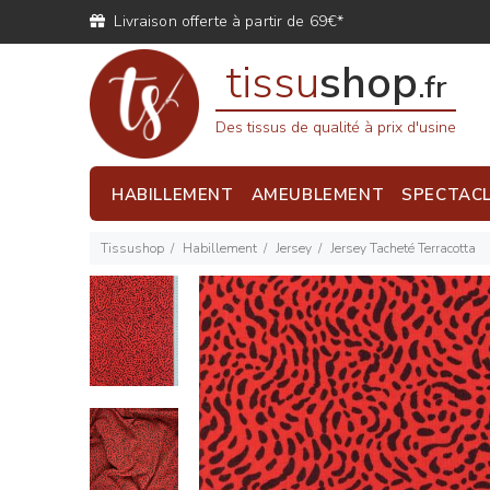
Livraison offerte à partir de 69€*
tissu
shop
.fr
Des tissus de qualité à prix d'usine
HABILLEMENT
AMEUBLEMENT
SPECTAC
Tissushop
Habillement
Jersey
Jersey Tacheté Terracotta