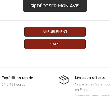
DÉPOSER MON AVIS
AMEUBLEMENT
SACS
Livraison offerte
Expédition rapide
*à partir de 69€ en poi
24 à 48 heures
en France
hors suppléments rouleaux et zones d'acc