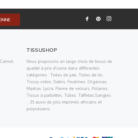
BONNE
TISSUSHOP
Carnot,
Nous proposons un large choix de tissus de
qualité à prix d'usine dans différentes
catégories : Toiles de jute, Toiles de lin,
Tissus coton, Satins, Feutrines, Organzas,
Madras, Lycra, Panne de velours, Polaires,
Tissus à paillettes, Tulles, Taffetas,Sangles
... Et aussi de jolis imprimés africains et
polynésiens