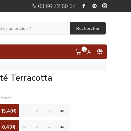
03 66 72 89 34
Rechercher
0
té Terracotta
heures
15,40€
0,49€