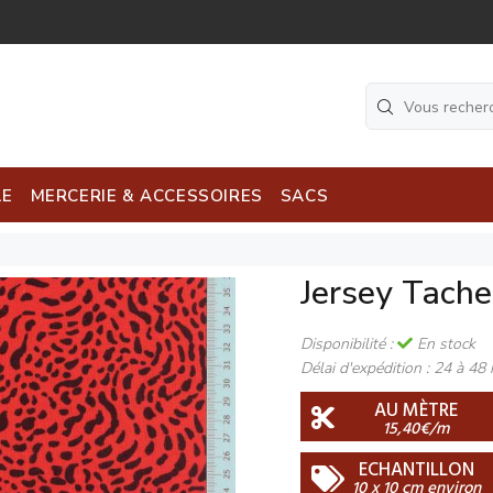
LE
MERCERIE & ACCESSOIRES
SACS
Jersey Tache
Disponibilité :
En stock
Délai d'expédition :
24 à 48 
AU MÈTRE
15,40€/m
ECHANTILLON
10 x 10 cm environ