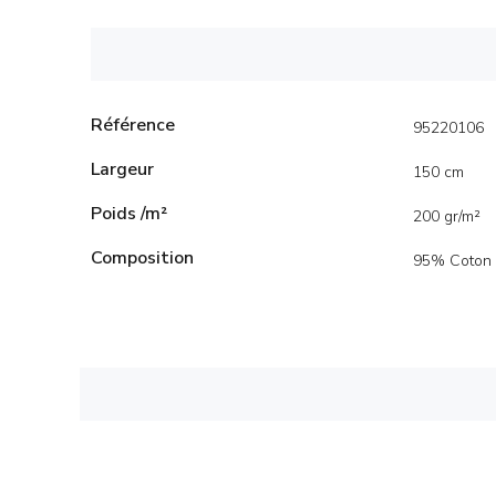
Référence
95220106
Largeur
150 cm
Poids /m²
200 gr/m²
Composition
95% Coton 