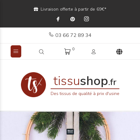
Livraison offerte à partir de 69€*
03 66 72 89 34
0
tissu
shop
.fr
Des tissus de qualité à prix d'usine