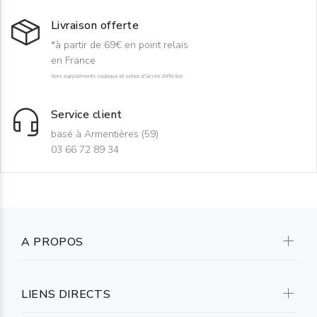
Livraison offerte
*à partir de 69€ en point relais
en France
hors suppléments rouleaux et zones d'accès difficiles
Service client
basé à Armentières (59)
03 66 72 89 34
A PROPOS
LIENS DIRECTS