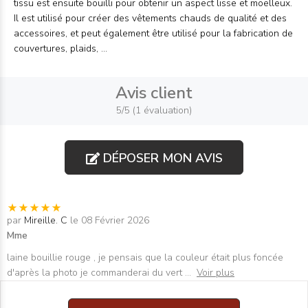
tissu est ensuite bouilli pour obtenir un aspect lisse et moelleux.
Il est utilisé pour créer des vêtements chauds de qualité et des
accessoires, et peut également être utilisé pour la fabrication de
couvertures, plaids, ...
Avis client
5/5 (1 évaluation)
DÉPOSER MON AVIS
par
Mireille. C
le 08 Février 2026
Mme
laine bouillie rouge , je pensais que la couleur était plus foncée
d'après la photo je commanderai du vert
...
Voir plus