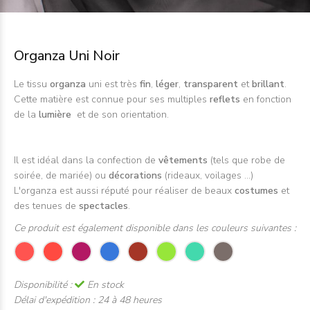
Organza Uni Noir
Le tissu
organza
uni est très
fin
,
léger
,
transparent
et
brillant
.
Cette matière est connue pour ses multiples
reflets
en fonction
de la
lumière
et de son orientation.
Il est idéal dans la confection de
vêtements
(tels que robe de
soirée, de mariée) ou
décorations
(rideaux, voilages ...)
L'organza est aussi réputé pour réaliser de beaux
costumes
et
des tenues de
spectacles
.
Ce produit est également disponible dans les couleurs suivantes :
Disponibilité :
En stock
Délai d'expédition :
24 à 48 heures