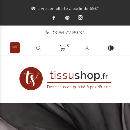
Livraison offerte à partir de 69€*
03 66 72 89 34
0
tissu
shop
.fr
Des tissus de qualité à prix d'usine