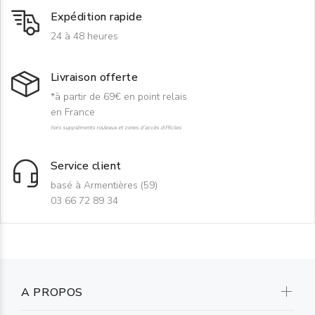
Expédition rapide
24 à 48 heures
Livraison offerte
*à partir de 69€ en point relais
en France
hors suppléments rouleaux et zones d'accès difficiles
Service client
basé à Armentières (59)
03 66 72 89 34
A PROPOS