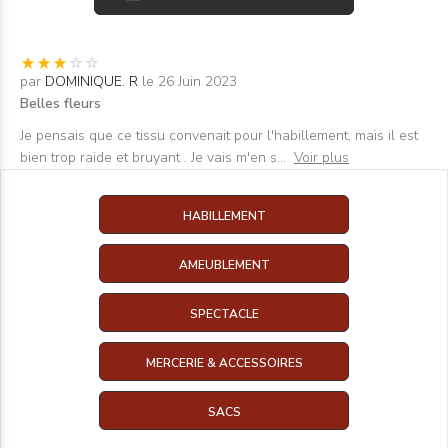
par
DOMINIQUE. R
le 26 Juin 2023
Belles fleurs
Je pensais que ce tissu convenait pour l'habillement, mais il est
bien trop raide et bruyant . Je vais m'en s
...
Voir plus
HABILLEMENT
AMEUBLEMENT
SPECTACLE
MERCERIE & ACCESSOIRES
SACS