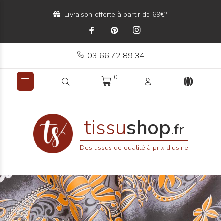
Livraison offerte à partir de 69€*
03 66 72 89 34
0
tissu
shop
.fr
Des tissus de qualité à prix d'usine