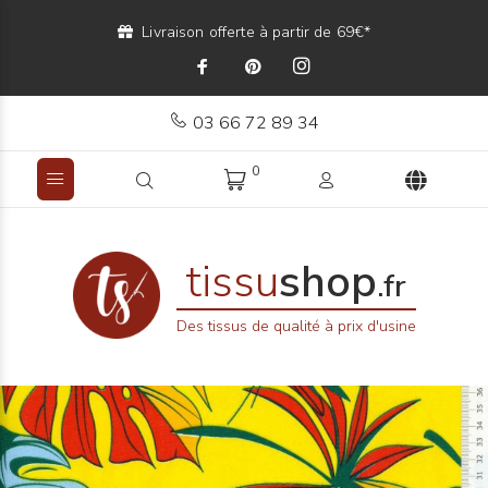
Livraison offerte à partir de 69€*
03 66 72 89 34
0
tissu
shop
.fr
Des tissus de qualité à prix d'usine