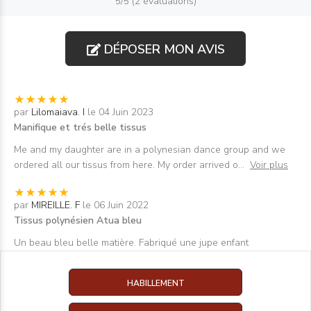
5/5 (2 évaluations)
DÉPOSER MON AVIS
par
Lilomaiava. I
le 04 Juin 2023
Manifique et trés belle tissus
Me and my daughter are in a polynesian dance group and we
ordered all our tissus from here. My order arrived o
...
Voir plus
par
MIREILLE. F
le 06 Juin 2022
Tissus polynésien Atua bleu
Un beau bleu belle matière. Fabriqué une jupe enfant
HABILLEMENT