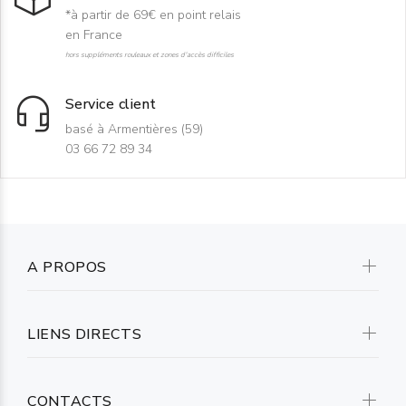
*à partir de 69€ en point relais
en France
hors suppléments rouleaux et zones d'accès difficiles
Service client
basé à Armentières (59)
03 66 72 89 34
A PROPOS
LIENS DIRECTS
CONTACTS