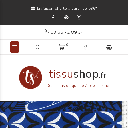
Livraison offerte à partir de 69€*
03 66 72 89 34
0
tissu
shop
.fr
Des tissus de qualité à prix d'usine