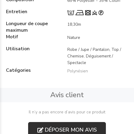
65% Polyester - 35% Coton
Entretien
Longueur de coupe
18,30m
maximum
Motif
Nature
Utilisation
Robe / Jupe / Pantalon, Top /
Chemise, Déguisement /
Spectacle
Catégories
Polynésien
Avis client
Il n’y a pas encore d’avis pour ce produit
DÉPOSER MON AVIS