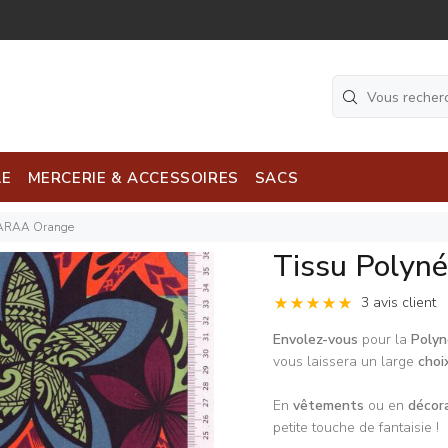
LE
MERCERIE & ACCESSOIRES
SACS
OARAA Orange
Tissu Poly
3 avis client
Envolez-vous
pour la
Polyn
vous laissera un large
choi
En
vêtements
ou en
décor
petite touche de fantaisie !