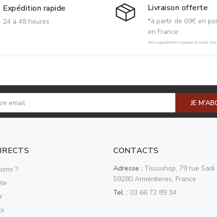
Livraison offerte
Expédition rapide
*à partir de 69€ en poi
24 à 48 heures
en France
hors suppléments rouleaux et zones d'acc
JE M'A
DIRECTS
CONTACTS
Adresse :
Tissushop, 79 rue Sadi 
ions ?
59280 Armentieres, France
te
Tel. :
03 66 72 89 34
r
ts