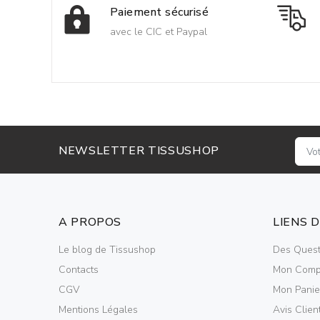
Paiement sécurisé
avec le CIC et Paypal
NEWSLETTER TISSUSHOP
A PROPOS
LIENS 
Le blog de Tissushop
Des Quest
Contacts
Mon Comp
CGV
Mon Panie
Mentions Légales
Avis Clien