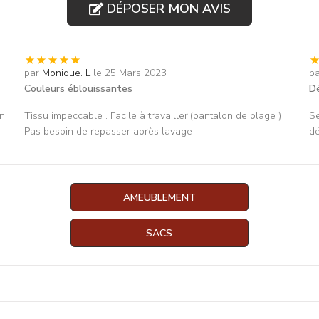
DÉPOSER MON AVIS
par
Monique. L
le 25 Mars 2023
p
Couleurs éblouissantes
D
n.
Tissu impeccable . Facile à travailler,(pantalon de plage )
Se
Pas besoin de repasser après lavage
dé
AMEUBLEMENT
SACS