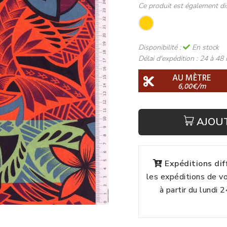
Ce produit est également di
Disponibilité :
En stock
Délai d'expédition :
24 à 48 
AU MÈTRE
6,00€/m
AJOU
Expéditions di
les expéditions de 
à partir du lundi 