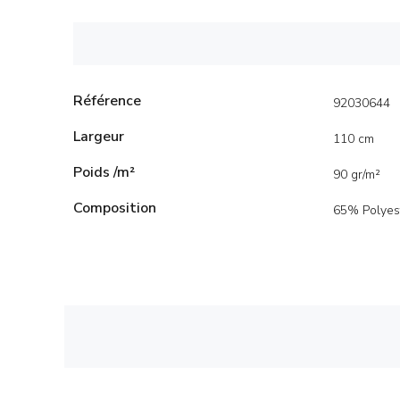
Référence
92030644
Largeur
110 cm
Poids /m²
90 gr/m²
Composition
65% Polyes