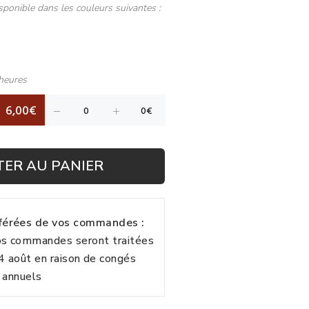
sponible dans les couleurs suivantes :
heures
6,00€
TER AU PANIER
fférées de vos commandes :
vos commandes seront traitées
24 août en raison de congés
annuels