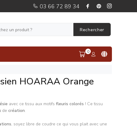
03 66 72 89 34
Rechercher
0
nésien HOARAA Orange
ésie
avec ce tissu aux motifs
fleuris colorés
! Ce tissu
x
de
création
.
ations
, soyez libre de coudre ce qui vous plait avec une