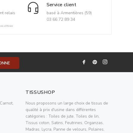
Service client
nt relais
basé à Armentières (59)
03 66 72 89 34
ès difficiles
BONNE
TISSUSHOP
Carnot,
Nous proposons un large choix de tissus de
qualité à prix d'usine dans différentes
catégories : Toiles de jute, Toiles de lin,
Tissus coton, Satins, Feutrines, Organzas,
Madras, Lycra, Panne de velours, Polaires,