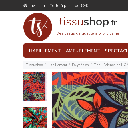
Livraison offerte à partir de 69€*
tissu
shop
.fr
Des tissus de qualité à prix d'usine
HABILLEMENT
AMEUBLEMENT
SPECTAC
Tissushop
Habillement
Polynésien
Tissu Polynésien H