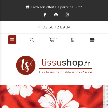
Livraison offerte à partir de 69€*
03 66 72 89 34
0
tissu
shop
.fr
Des tissus de qualité à prix d'usine