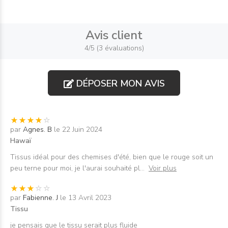
Avis client
4/5 (3 évaluations)
DÉPOSER MON AVIS
par
Agnes. B
le 22 Juin 2024
Hawaï
Tissus idéal pour des chemises d'été, bien que le rouge soit un
peu terne pour moi, je l'aurai souhaité pl
...
Voir plus
par
Fabienne. J
le 13 Avril 2023
Tissu
je pensais que le tissu serait plus fluide