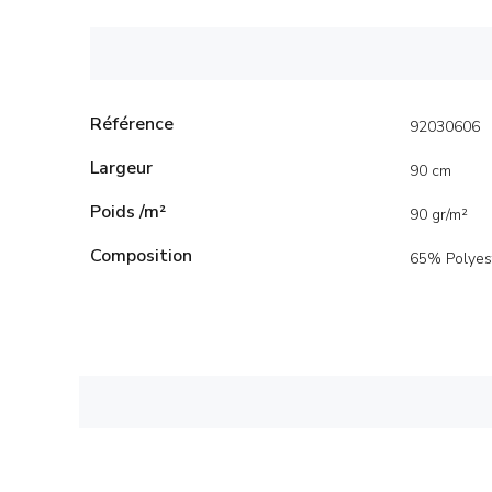
Référence
92030606
Largeur
90 cm
Poids /m²
90 gr/m²
Composition
65% Polyes