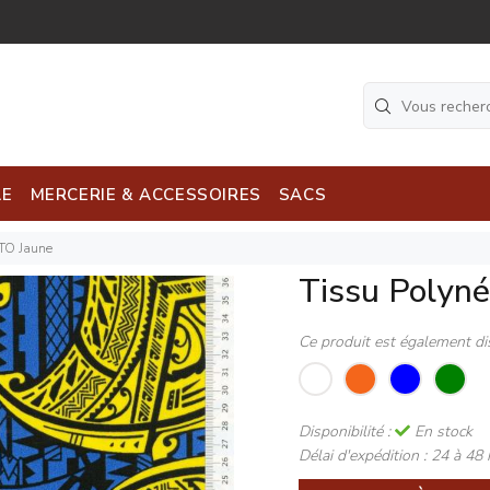
LE
MERCERIE & ACCESSOIRES
SACS
ITO Jaune
Tissu Polyn
Ce produit est également di
Disponibilité :
En stock
Délai d'expédition :
24 à 48 