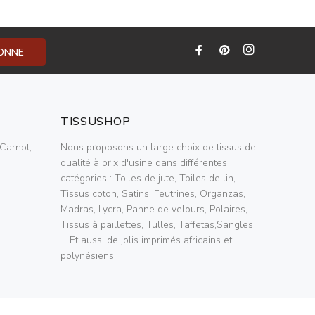
BONNE
TISSUSHOP
Carnot,
Nous proposons un large choix de tissus de
qualité à prix d'usine dans différentes
catégories : Toiles de jute, Toiles de lin,
Tissus coton, Satins, Feutrines, Organzas,
Madras, Lycra, Panne de velours, Polaires,
Tissus à paillettes, Tulles, Taffetas,Sangles
... Et aussi de jolis imprimés africains et
polynésiens