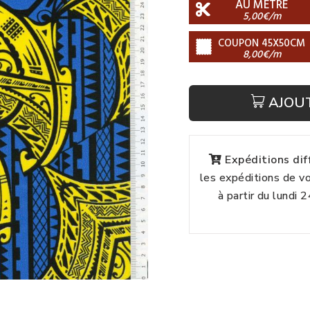
AU MÈTRE
5,00€/m
COUPON 45X50CM
8,00€/m
AJOU
Expéditions di
les expéditions de 
à partir du lundi 