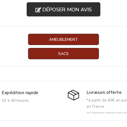
DÉPOSER MON AVIS
AMEUBLEMENT
SACS
Livraison offerte
Expédition rapide
*à partir de 69€ en poi
24 à 48 heures
en France
hors suppléments rouleaux et zones d'acc