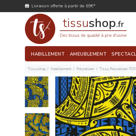
Livraison offerte à partir de 69€*
tissu
shop
.fr
Des tissus de qualité à prix d'usine
HABILLEMENT
AMEUBLEMENT
SPECTAC
Tissushop
Habillement
Polynésien
Tissu Polynésien ITO