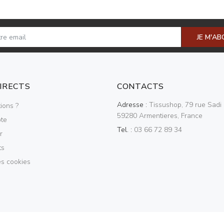
JE M'A
DIRECTS
CONTACTS
Adresse :
Tissushop, 79 rue Sadi 
ions ?
59280 Armentieres, France
te
Tel. :
03 66 72 89 34
r
ts
es cookies