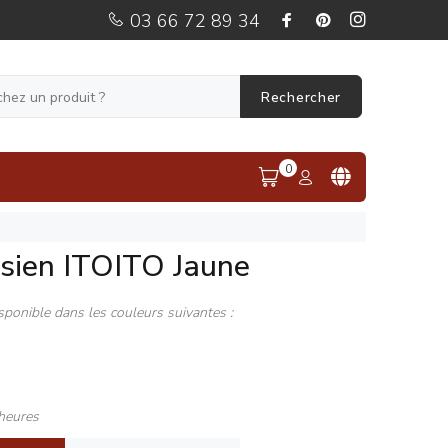
03 66 72 89 34
Rechercher
0
ésien ITOITO Jaune
sponible dans les couleurs suivantes :
heures