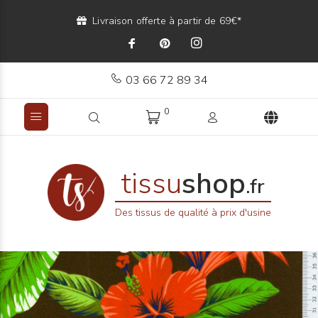
Livraison offerte à partir de 69€*
03 66 72 89 34
0
tissu
shop
.fr
Des tissus de qualité à prix d'usine