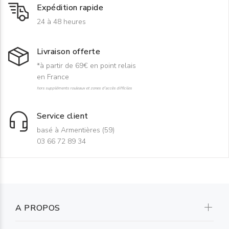
Expédition rapide
24 à 48 heures
Livraison offerte
*à partir de 69€ en point relais
en France
hors suppléments rouleaux et zones d'accès difficiles
Service client
basé à Armentières (59)
03 66 72 89 34
A PROPOS