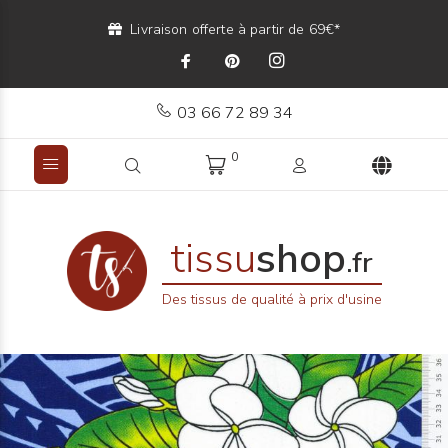
Livraison offerte à partir de 69€*
03 66 72 89 34
0
tissu
shop
.fr
Des tissus de qualité à prix d'usine