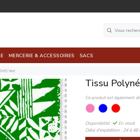
LE
MERCERIE & ACCESSOIRES
SACS
HIS Vert
Tissu Polyn
Ce produit est également di
Disponibilité :
En stock
Délai d'expédition :
24 à 48 