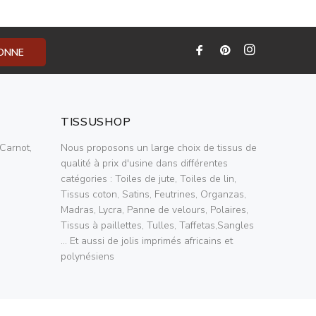
BONNE
TISSUSHOP
Carnot,
Nous proposons un large choix de tissus de
qualité à prix d'usine dans différentes
catégories : Toiles de jute, Toiles de lin,
Tissus coton, Satins, Feutrines, Organzas,
Madras, Lycra, Panne de velours, Polaires,
Tissus à paillettes, Tulles, Taffetas,Sangles
... Et aussi de jolis imprimés africains et
polynésiens