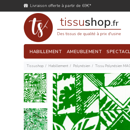
Livraison offerte à partir de 69€*
tissu
shop
.fr
Des tissus de qualité à prix d'usine
HABILLEMENT
AMEUBLEMENT
SPECTAC
Tissushop
Habillement
Polynésien
Tissu Polynésien MAO