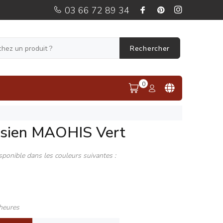
03 66 72 89 34
Rechercher
0
ésien MAOHIS Vert
sponible dans les couleurs suivantes :
heures