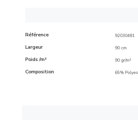
Référence
92030481
Largeur
90 cm
Poids /m²
90 gr/m²
Composition
65% Polyes