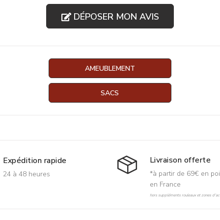
DÉPOSER MON AVIS
AMEUBLEMENT
SACS
Livraison offerte
Expédition rapide
*à partir de 69€ en poi
24 à 48 heures
en France
hors suppléments rouleaux et zones d'acc