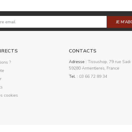
JE M'A
DIRECTS
CONTACTS
Adresse :
Tissushop, 79 rue Sadi 
ions ?
59280 Armentieres, France
te
Tel. :
03 66 72 89 34
r
ts
es cookies