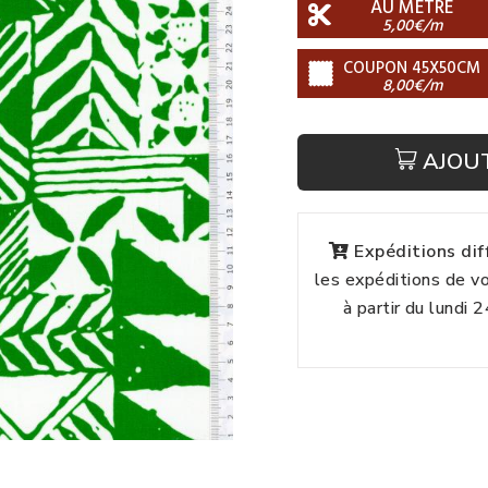
AU MÈTRE
5,00€/m
COUPON 45X50CM
8,00€/m
AJOU
Expéditions di
les expéditions de 
à partir du lundi 