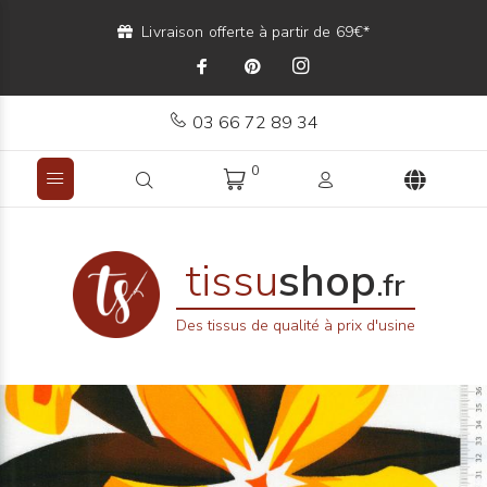
Livraison offerte à partir de 69€*
03 66 72 89 34
0
tissu
shop
.fr
Des tissus de qualité à prix d'usine