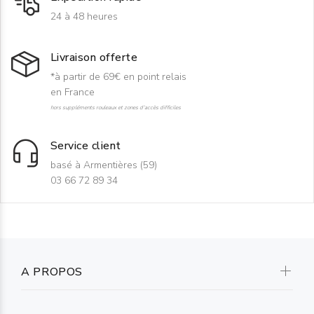
24 à 48 heures
Livraison offerte
*à partir de 69€ en point relais
en France
hors suppléments rouleaux et zones d'accès difficiles
Service client
basé à Armentières (59)
03 66 72 89 34
A PROPOS