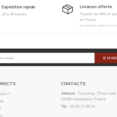
Livraison offerte
Expédition rapide
*à partir de 69€ en poi
24 à 48 heures
en France
hors suppléments rouleaux et zones d'acc
JE M'A
DIRECTS
CONTACTS
Adresse :
Tissushop, 79 rue Sadi 
ions ?
59280 Armentieres, France
te
Tel. :
03 66 72 89 34
r
ts