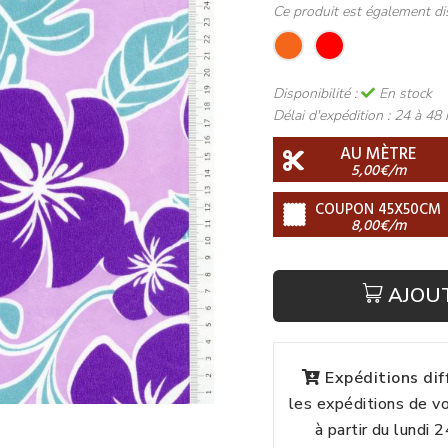
Ce produit est également di
Disponibilité :
En stock
Délai d'expédition :
24 à 48 
AU MÈTRE
5,00€/m
COUPON 45X50CM
8,00€/m
AJOU
Expéditions di
les expéditions de 
à partir du lundi 