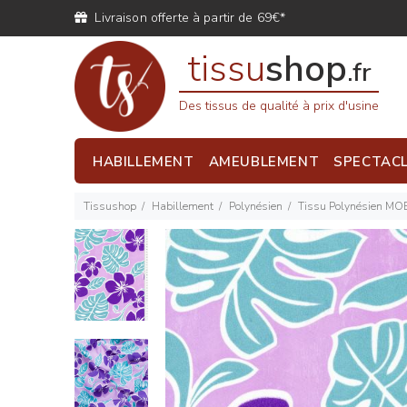
Livraison offerte à partir de 69€*
tissu
shop
.fr
Des tissus de qualité à prix d'usine
HABILLEMENT
AMEUBLEMENT
SPECTAC
Tissushop
Habillement
Polynésien
Tissu Polynésien MO