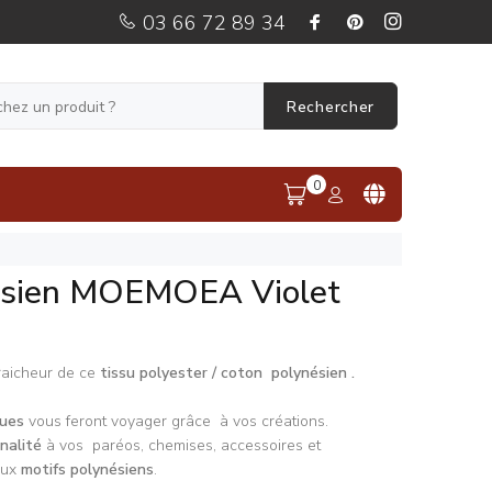
03 66 72 89 34
Rechercher
0
ésien MOEMOEA Violet
raicheur de ce
tissu polyester / coton polynésien .
ques
vous feront voyager grâce à vos créations.
inalité
à vos paréos, chemises, accessoires et
ux
motifs polynésiens
.