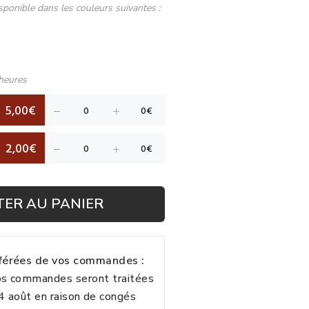
sponible dans les couleurs suivantes :
heures
5,00€
2,00€
TER AU PANIER
fférées de vos commandes :
vos commandes seront traitées
24 août en raison de congés