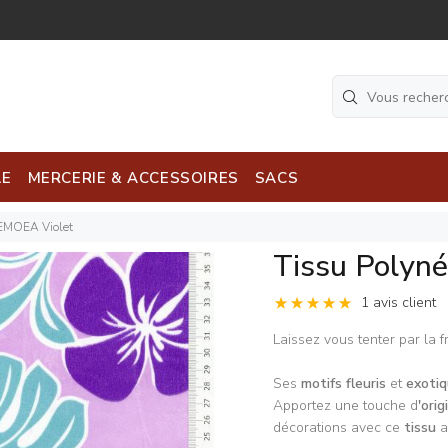
LE
MERCERIE & ACCESSOIRES
SACS
EMOEA Violet
Tissu Polyn
1 avis client
Laissez vous tenter par la f
Ses
motifs fleuris
et
exoti
Apportez une touche d
'orig
décorations avec ce
tissu
a