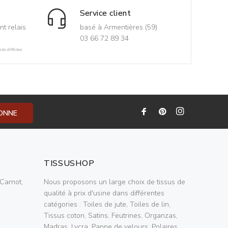
Service client
nt relais
basé à Armentières (59)
03 66 72 89 34
ès difficiles
BONNE
TISSUSHOP
Carnot,
Nous proposons un large choix de tissus de
qualité à prix d'usine dans différentes
catégories : Toiles de jute, Toiles de lin,
Tissus coton, Satins, Feutrines, Organzas,
Madras, Lycra, Panne de velours, Polaires,