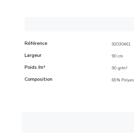
Référence
92030461
Largeur
90 cm
Poids /m²
90 gr/m²
Composition
65% Polyes