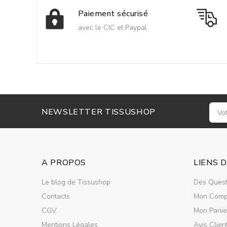
Paiement sécurisé
avec le CIC et Paypal
NEWSLETTER TISSUSHOP
A PROPOS
LIENS 
Le blog de Tissushop
Des Quest
Contacts
Mon Comp
CGV
Mon Panie
Mentions Légales
Avis Clien