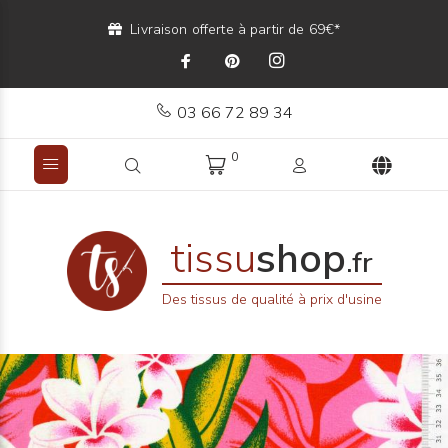
Livraison offerte à partir de 69€*
03 66 72 89 34
0
tissu
shop
.fr
Des tissus de qualité à prix d'usine