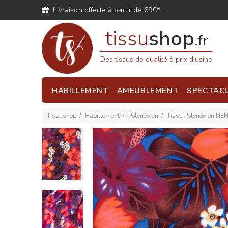
Livraison offerte à partir de 69€*
tissu
shop
.fr
Des tissus de qualité à prix d'usine
HABILLEMENT
AMEUBLEMENT
SPECTAC
Tissushop
Habillement
Polynésien
Tissu Polynésien NE