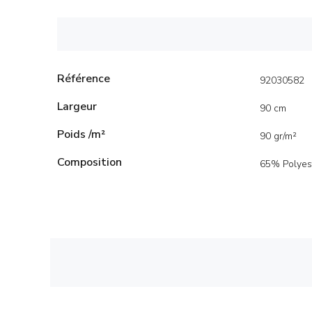
Référence
92030582
Largeur
90 cm
Poids /m²
90 gr/m²
Composition
65% Polyes