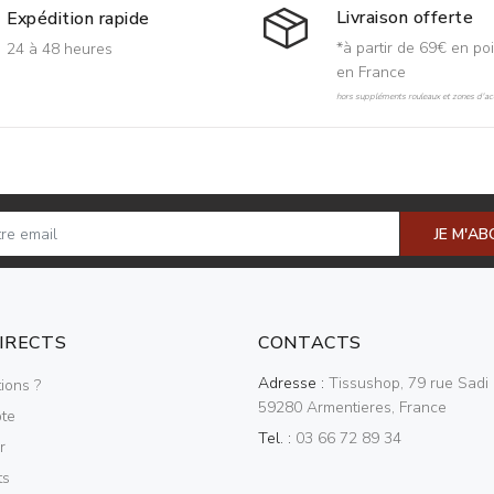
Livraison offerte
Expédition rapide
*à partir de 69€ en poi
24 à 48 heures
en France
hors suppléments rouleaux et zones d'acc
JE M'A
DIRECTS
CONTACTS
Adresse :
Tissushop, 79 rue Sadi 
ions ?
59280 Armentieres, France
te
Tel. :
03 66 72 89 34
r
ts