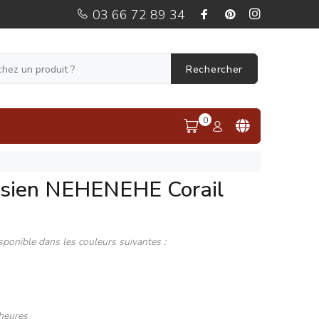
03 66 72 89 34
Rechercher
0
ésien NEHENEHE Corail
sponible dans les couleurs suivantes :
heures