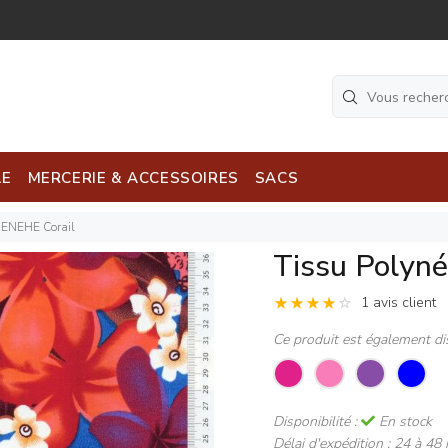
LE
MERCERIE & ACCESSOIRES
SACS
HENEHE Corail
Tissu Polyn
1 avis client
Ce produit est également di
Disponibilité :
En stock
Délai d'expédition :
24 à 48 