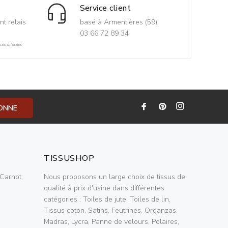
Service client
nt relais
basé à Armentières (59)
03 66 72 89 34
ès difficiles
BONNE
TISSUSHOP
Carnot,
Nous proposons un large choix de tissus de
qualité à prix d'usine dans différentes
catégories : Toiles de jute, Toiles de lin,
Tissus coton, Satins, Feutrines, Organzas,
Madras, Lycra, Panne de velours, Polaires,