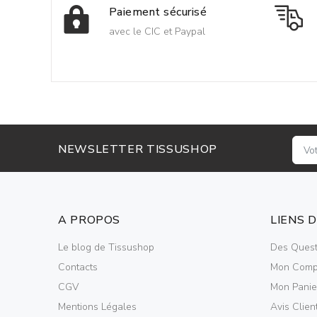
Paiement sécurisé
avec le CIC et Paypal
NEWSLETTER TISSUSHOP
A PROPOS
LIENS 
Le blog de Tissushop
Des Quest
Contacts
Mon Comp
CGV
Mon Panie
Mentions Légales
Avis Clien