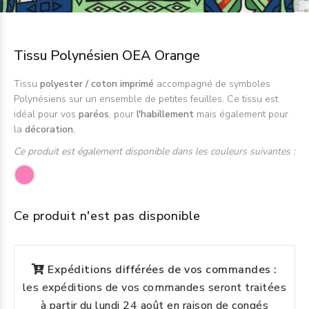
Tissu Polynésien OEA Orange
Tissu
polyester / coton imprimé
accompagné de symboles
Polynésiens sur un ensemble de petites feuilles. Ce tissu est
idéal pour vos
paréos
, pour
l'habillement
mais également pour
la
décoration.
Ce produit est également disponible dans les couleurs suivantes :
Ce produit n'est pas disponible
Expéditions différées de vos commandes :
les expéditions de vos commandes seront traitées
à partir du lundi 24 août en raison de congés