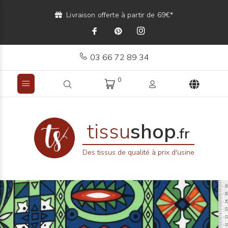
Livraison offerte à partir de 69€*
03 66 72 89 34
0
tissu
shop
.fr
Des tissus de qualité à prix d'usine