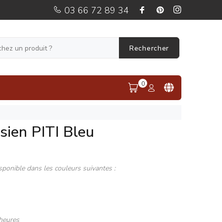
03 66 72 89 34
Rechercher
0
sien PITI Bleu
sponible dans les couleurs suivantes :
heures