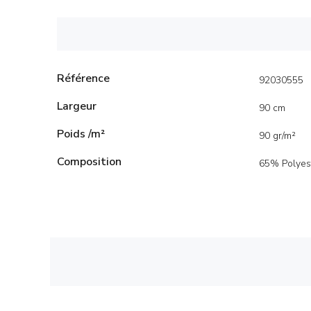
Référence
92030555
Largeur
90 cm
Poids /m²
90 gr/m²
Composition
65% Polyes