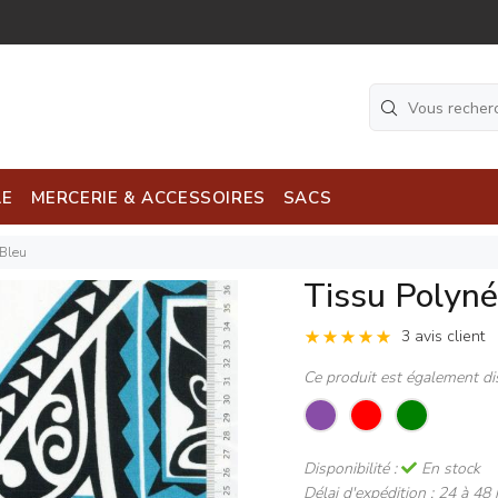
LE
MERCERIE & ACCESSOIRES
SACS
 Bleu
Tissu Polyné
3 avis client
Ce produit est également di
Disponibilité :
En stock
Délai d'expédition :
24 à 48 