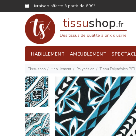
Livraison offerte à partir de 69€*
tissu
shop
.fr
Des tissus de qualité à prix d'usine
HABILLEMENT
AMEUBLEMENT
SPECTAC
Tissushop
Habillement
Polynésien
Tissu Polynésien PITI