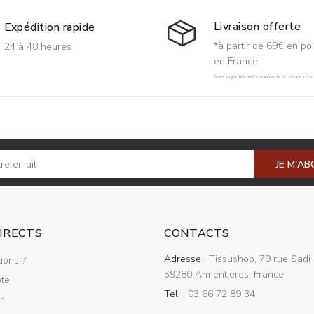
Livraison offerte
Expédition rapide
*à partir de 69€ en poi
24 à 48 heures
en France
hors suppléments rouleaux et zones d'acc
JE M'A
DIRECTS
CONTACTS
Adresse :
Tissushop, 79 rue Sadi 
ions ?
59280 Armentieres, France
te
Tel. :
03 66 72 89 34
r