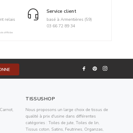
Service client
nt relais
basé à Armentières (59)
03 66 72 89 34
ès difficiles
BONNE
TISSUSHOP
Carnot,
Nous proposons un large choix de tissus de
qualité à prix d'usine dans différentes
catégories : Toiles de jute, Toiles de lin,
Tissus coton, Satins, Feutrines, Organzas,