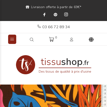
Livraison offerte à partir de 69€*
03 66 72 89 34
0
tissu
shop
.fr
Des tissus de qualité à prix d'usine