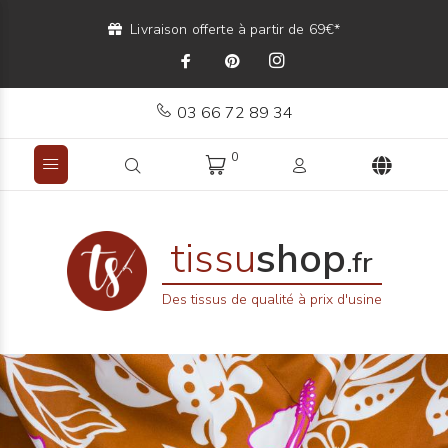
Livraison offerte à partir de 69€*
03 66 72 89 34
0
tissu
shop
.fr
Des tissus de qualité à prix d'usine