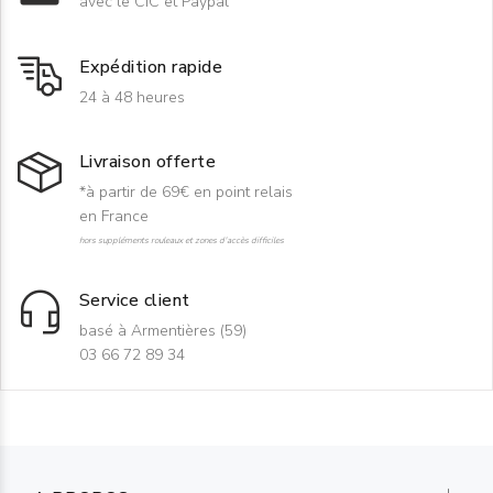
avec le CIC et Paypal
Expédition rapide
24 à 48 heures
Livraison offerte
*à partir de 69€ en point relais
en France
hors suppléments rouleaux et zones d'accès difficiles
Service client
basé à Armentières (59)
03 66 72 89 34