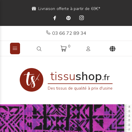
Livraison offerte à partir de 69€*
03 66 72 89 34
0
tissu
shop
.fr
Des tissus de qualité à prix d'usine