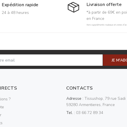
Livraison offerte
Expédition rapide
*à partir de 69€ en poi
24 à 48 heures
en France
hors suppléments rouleaux et zones d'acc
JE M'A
DIRECTS
CONTACTS
Adresse :
Tissushop, 79 rue Sadi 
ions ?
59280 Armentieres, France
te
Tel. :
03 66 72 89 34
r
ts