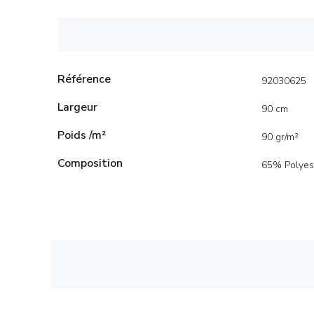
Référence
92030625
Largeur
90 cm
Poids /m²
90 gr/m²
Composition
65% Polyes