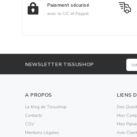
Paiement sécurisé
avec le CIC et Paypal
NEWSLETTER TISSUSHOP
A PROPOS
LIENS 
Le blog de Tissushop
Des Quest
Contacts
Mon Comp
CGV
Mon Panie
Mentions Légales
Avis Clien