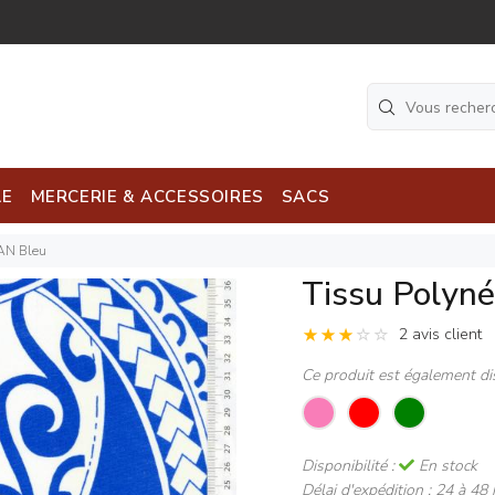
LE
MERCERIE & ACCESSOIRES
SACS
AN Bleu
Tissu Polyn
2 avis client
Ce produit est également di
Disponibilité :
En stock
Délai d'expédition :
24 à 48 