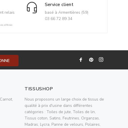
Service client
nt relais
basé à Armentières (59)
03 66 72 89 34
ès difficiles
BONNE
TISSUSHOP
Carnot,
Nous proposons un large choix de tissus de
qualité à prix d'usine dans différentes
catégories : Toiles de jute, Toiles de lin,
Tissus coton, Satins, Feutrines, Organzas,
Madras, Lycra, Panne de velours, Polaires,