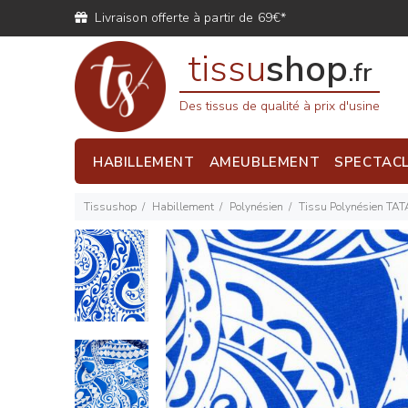
Livraison offerte à partir de 69€*
tissu
shop
.fr
Des tissus de qualité à prix d'usine
HABILLEMENT
AMEUBLEMENT
SPECTAC
Tissushop
Habillement
Polynésien
Tissu Polynésien TAT