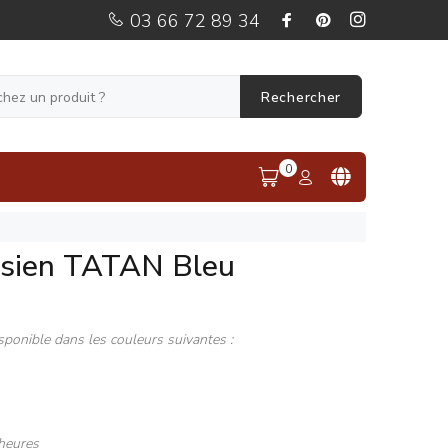
03 66 72 89 34
Rechercher
0
ésien TATAN Bleu
sponible dans les couleurs suivantes :
heures