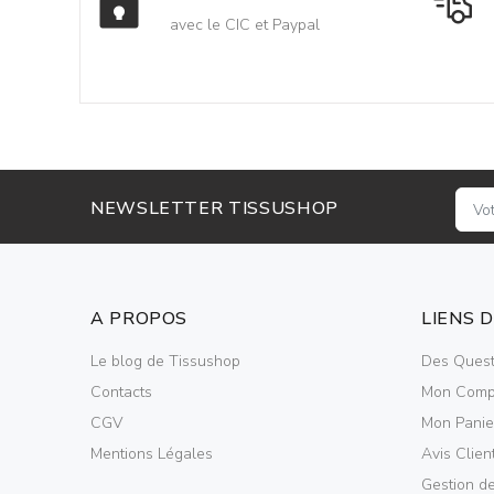
avec le CIC et Paypal
NEWSLETTER TISSUSHOP
A PROPOS
LIENS 
Le blog de Tissushop
Des Quest
Contacts
Mon Comp
CGV
Mon Panie
Mentions Légales
Avis Clien
Gestion d