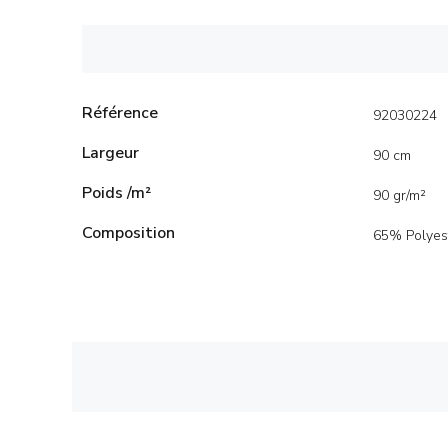
Référence
92030224
Largeur
90 cm
Poids /m²
90 gr/m²
Composition
65% Polyes