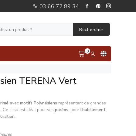
03 66 72 89 34
Rechercher
0
ésien TERENA Vert
primé
avec
motifs Polynésiens
représentant de grandes
s. Ce tissu est idéal pour vos
paréos
, pour
l'habillement
oration.
heures