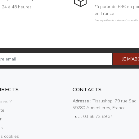
*à partir de 69€ en poi
24 à 48 heures
en France
hors suppléments rouleaux et zones d'acc
JE M'A
DIRECTS
CONTACTS
Adresse :
Tissushop, 79 rue Sadi 
ions ?
59280 Armentieres, France
te
Tel. :
03 66 72 89 34
r
ts
es cookies