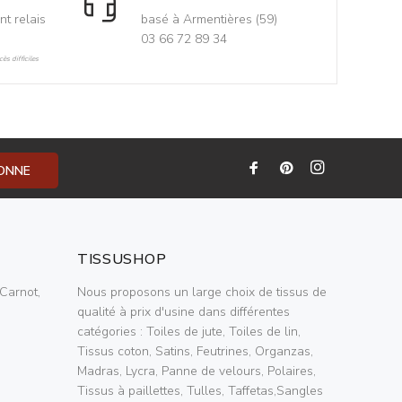
nt relais
basé à Armentières (59)
03 66 72 89 34
ès difficiles
BONNE
TISSUSHOP
Carnot,
Nous proposons un large choix de tissus de
qualité à prix d'usine dans différentes
catégories : Toiles de jute, Toiles de lin,
Tissus coton, Satins, Feutrines, Organzas,
Madras, Lycra, Panne de velours, Polaires,
Tissus à paillettes, Tulles, Taffetas,Sangles