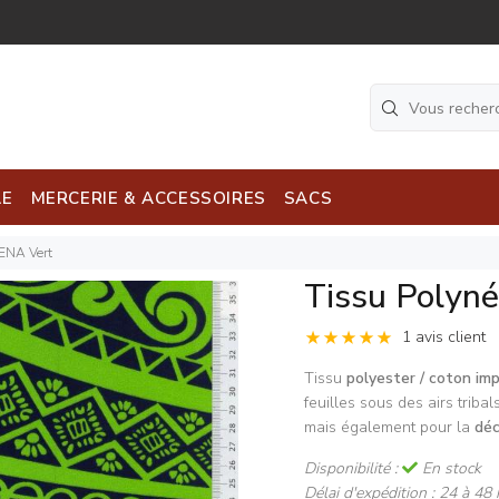
LE
MERCERIE & ACCESSOIRES
SACS
ENA Vert
Tissu Polyn
1 avis client
Tissu
polyester / coton im
feuilles sous des airs tribal
mais également pour la
déc
Disponibilité :
En stock
Délai d'expédition :
24 à 48 