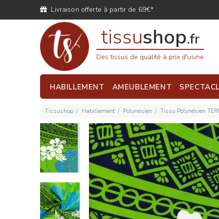
Livraison offerte à partir de 69€*
tissu
shop
.fr
Des tissus de qualité à prix d'usine
HABILLEMENT
AMEUBLEMENT
SPECTAC
Tissushop
Habillement
Polynésien
Tissu Polynésien TER