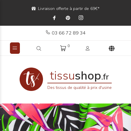
Livraison offerte à partir de 69€*
03 66 72 89 34
0
tissu
shop
.fr
Des tissus de qualité à prix d'usine