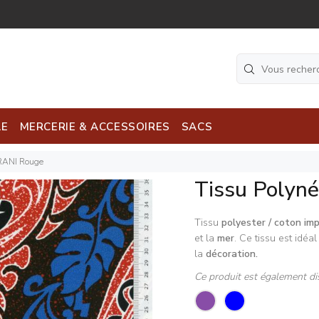
LE
MERCERIE & ACCESSOIRES
SACS
IRANI Rouge
Tissu Polyn
Tissu
polyester / coton im
et la
mer
. Ce tissu est idéa
la
décoration.
Ce produit est également di