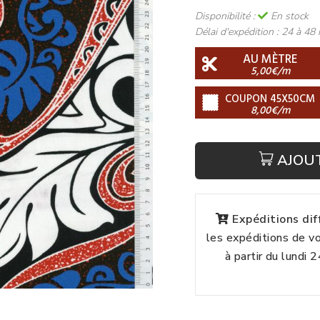
Disponibilité :
En stock
Délai d'expédition :
24 à 48 
AU MÈTRE
5,00€/m
COUPON 45X50CM
8,00€/m
AJOU
Expéditions di
les expéditions de 
à partir du lundi 