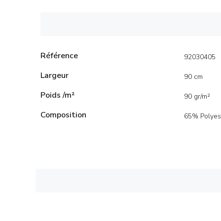
Référence
92030405
Largeur
90 cm
Poids /m²
90 gr/m²
Composition
65% Polyes