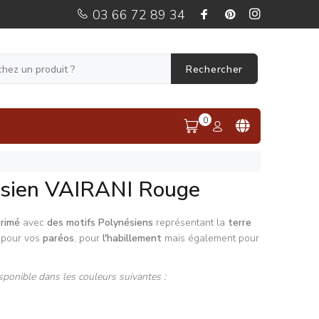
03 66 72 89 34
Rechercher
0
ésien VAIRANI Rouge
primé
avec
des motifs Polynésiens
représentant la
terre
l pour vos
paréos
, pour
l'habillement
mais également pour
sponible dans les couleurs suivantes :