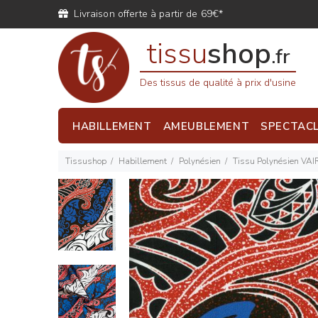
Livraison offerte à partir de 69€*
tissu
shop
.fr
Des tissus de qualité à prix d'usine
HABILLEMENT
AMEUBLEMENT
SPECTAC
Tissushop
Habillement
Polynésien
Tissu Polynésien VA