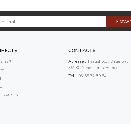
JE M'A
DIRECTS
CONTACTS
Adresse :
Tissushop, 79 rue Sadi 
ions ?
59280 Armentieres, France
te
Tel. :
03 66 72 89 34
r
ts
es cookies