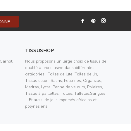
BONNE
TISSUSHOP
Carnot,
Nous proposons un large choix de tissus de
qualité à prix d'usine dans différentes
catégories : Toiles de jute, Toiles de lin,
Tissus coton, Satins, Feutrines, Organzas,
Madras, Lycra, Panne de velours, Polaires,
Tissus à paillettes, Tulles, Taffetas,Sangles
... Et aussi de jolis imprimés africains et
polynésiens