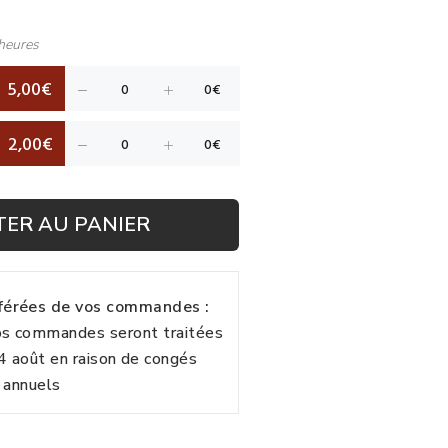
heures
5,00€
2,00€
TER AU PANIER
fférées de vos commandes :
vos commandes seront traitées
24 août en raison de congés
annuels