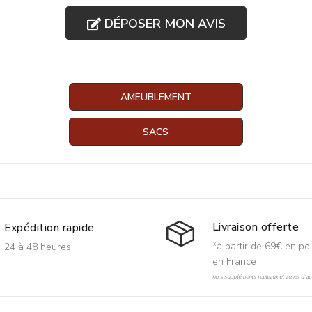
DÉPOSER MON AVIS
AMEUBLEMENT
SACS
Livraison offerte
Expédition rapide
*à partir de 69€ en poi
24 à 48 heures
en France
hors suppléments rouleaux et zones d'acc